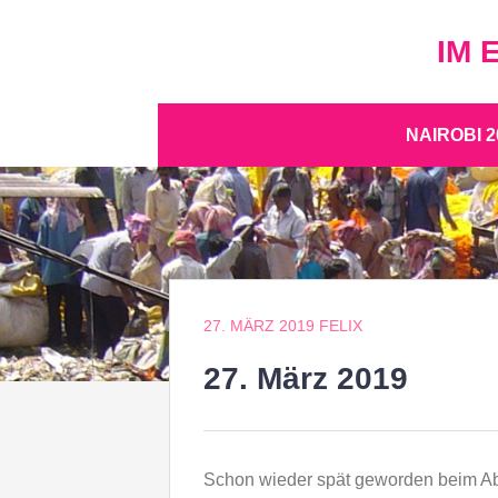
Zum
Inhalt
IM 
springen
Zum
NAIROBI 2
Inhalt
springen
27. MÄRZ 2019
FELIX
27. März 2019
Schon wieder spät geworden beim Abs