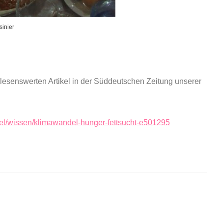
inier
 lesenswerten Artikel in der Süddeutschen Zeitung unserer
ikel/wissen/klimawandel-hunger-fettsucht-e501295