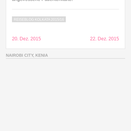
REISEBLOG KOLKATA 2015/16
Beitragsnavigation
20. Dez. 2015
22. Dez. 2015
NAIROBI CITY, KENIA