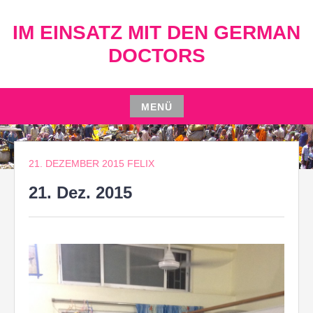
Zum
Inhalt
IM EINSATZ MIT DEN GERMAN
springen
DOCTORS
MENÜ
Zum
Inhalt
springen
21. DEZEMBER 2015
FELIX
21. Dez. 2015