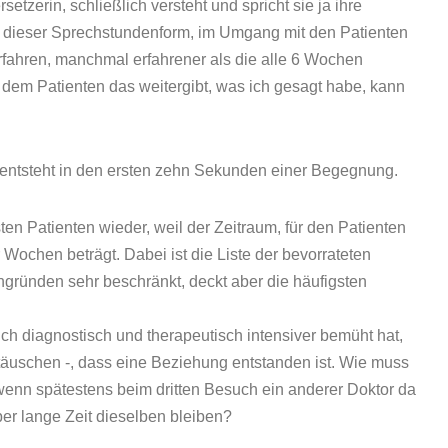
etzerin, schließlich versteht und spricht sie ja ihre
in dieser Sprechstundenform, im Umgang mit den Patienten
rfahren, manchmal erfahrener als die alle 6 Wochen
dem Patienten das weitergibt, was ich gesagt habe, kann
g entsteht in den ersten zehn Sekunden einer Begegnung.
en Patienten wieder, weil der Zeitraum, für den Patienten
ochen beträgt. Dabei ist die Liste der bevorrateten
gründen sehr beschränkt, deckt aber die häufigsten
ich diagnostisch und therapeutisch intensiver bemüht hat,
täuschen -, dass eine Beziehung entstanden ist. Wie muss
 wenn spätestens beim dritten Besuch ein anderer Doktor da
ber lange Zeit dieselben bleiben?