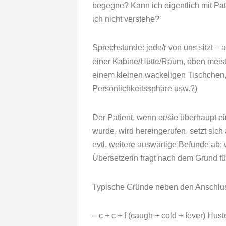
begegne? Kann ich eigentlich mit Pa
ich nicht verstehe?
Sprechstunde: jede/r von uns sitzt – 
einer Kabine/Hütte/Raum, oben meist 
einem kleinen wackeligen Tischchen, 
Persönlichkeitssphäre usw.?)
Der Patient, wenn er/sie überhaupt ei
wurde, wird hereingerufen, setzt sich
evtl. weitere auswärtige Befunde ab; 
Übersetzerin fragt nach dem Grund für
Typische Gründe neben den Anschlus
– c + c + f (caugh + cold + fever) Hu