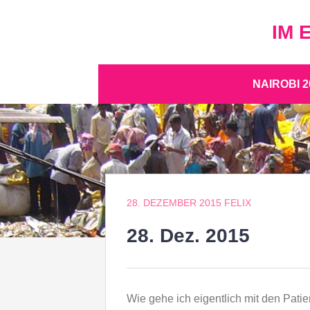
Zum
Inhalt
IM 
springen
Zum
NAIROBI 2
Inhalt
springen
28. DEZEMBER 2015
FELIX
28. Dez. 2015
Wie gehe ich eigentlich mit den Pati