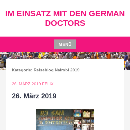
Zum
Inhalt
IM EINSATZ MIT DEN GERMAN
springen
DOCTORS
MENÜ
Zum
Inhalt
springen
Kategorie:
Reiseblog Nairobi 2019
26. MÄRZ 2019
FELIX
26. März 2019